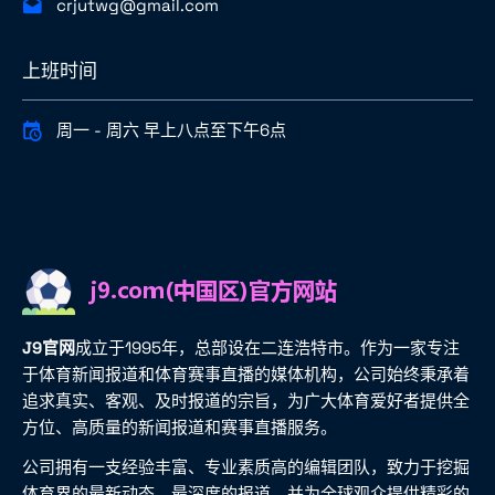
crjutwg@gmail.com
上班时间
周一 - 周六 早上八点至下午6点
J9官网
成立于1995年，总部设在二连浩特市。作为一家专注
于体育新闻报道和体育赛事直播的媒体机构，公司始终秉承着
追求真实、客观、及时报道的宗旨，为广大体育爱好者提供全
方位、高质量的新闻报道和赛事直播服务。
公司拥有一支经验丰富、专业素质高的编辑团队，致力于挖掘
体育界的最新动态、最深度的报道，并为全球观众提供精彩的