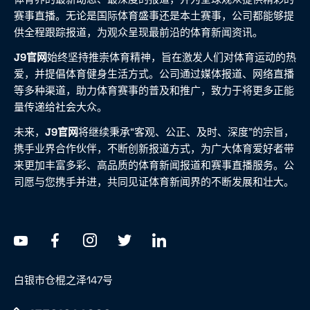
赛事直播。无论是国际体育盛事还是本土赛事，公司都能够提
供全程跟踪报道，为观众呈现最前沿的体育新闻资讯。
J9官网
始终坚持推崇体育精神，旨在激发人们对体育运动的热
爱，并提倡体育健身生活方式。公司通过媒体报道、网络直播
等多种渠道，助力体育赛事的普及和推广，致力于将更多正能
量传递给社会大众。
未来，
J9官网
将继续秉承“客观、公正、及时、深度”的宗旨，
携手业界合作伙伴，不断创新报道方式，为广大体育爱好者带
来更加丰富多彩、高品质的体育新闻报道和赛事直播服务。公
司愿与您携手并进，共同见证体育新闻界的不断发展和壮大。
白银市仓棍之泽147号